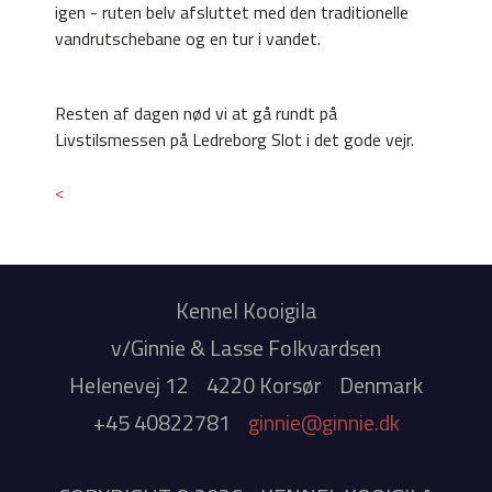
igen - ruten belv afsluttet med den traditionelle
vandrutschebane og en tur i vandet.
Resten af dagen nød vi at gå rundt på
Livstilsmessen på Ledreborg Slot i det gode vejr.
<
Kennel Kooigila
v/Ginnie & Lasse Folkvardsen
Helenevej 12
4220 Korsør
Denmark
+45 40822781
ginnie@ginnie.dk