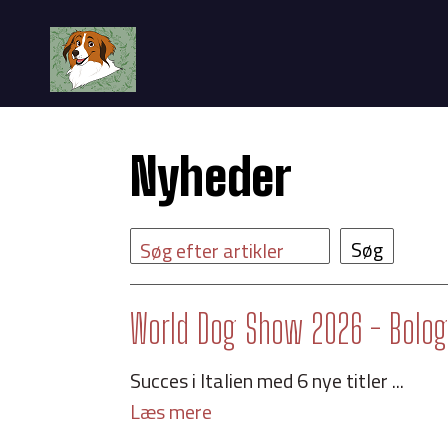
Nyheder
Søg efter artikler
World Dog Show 2026 - Bologn
Succes i Italien med 6 nye titler ...
Læs mere