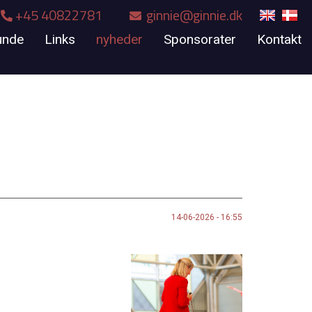
+45 40822781
ginnie@ginnie.dk
unde
Links
nyheder
Sponsorater
Kontakt
14-06-2026 - 16:55