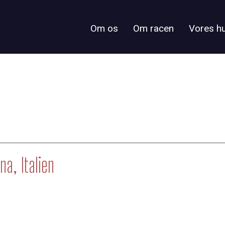
Om os
Om racen
Vores h
a, Italien