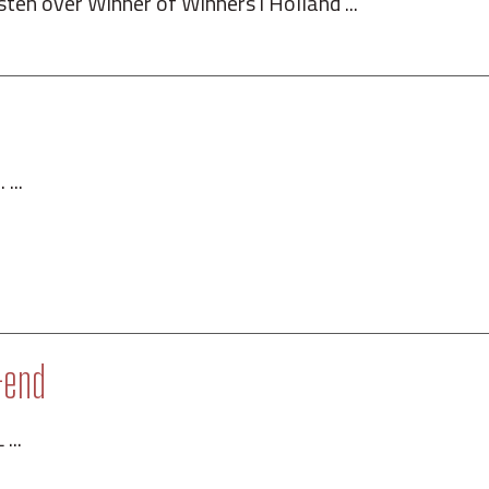
isten over Winner of Winners i Holland ...
...
-end
...